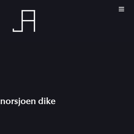
Skip
to
content
norsjoen dike