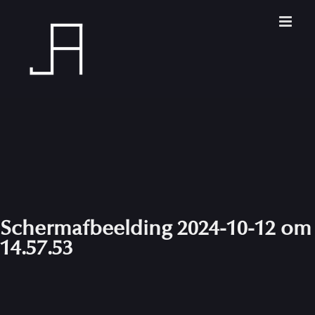
Skip
to
content
Scherm­afbeelding 2024-10-12 om
14.57.53