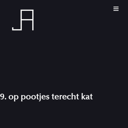
Skip
to
content
9. op pootjes terecht kat