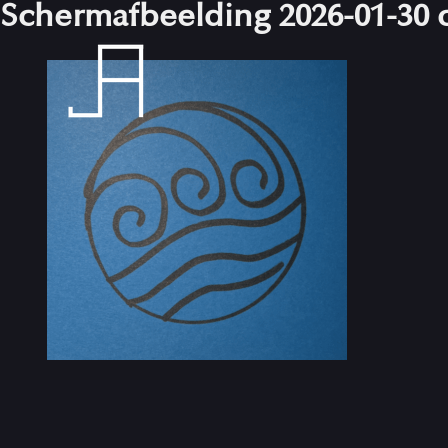
Scherm­afbeelding 2026-01-30 
Skip
to
content