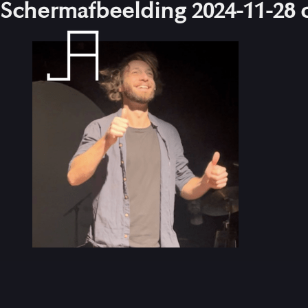
Scherm­afbeelding 2024-11-28 
Skip
to
content